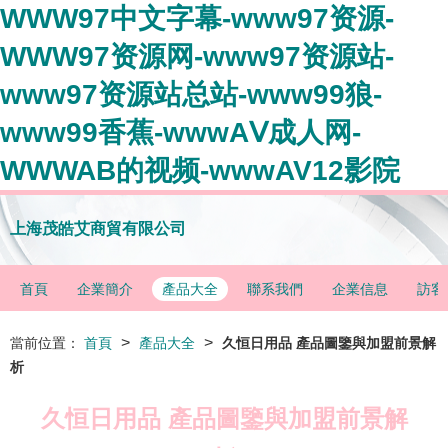
WWW97中文字幕-www97资源-
WWW97资源网-www97资源站-
www97资源站总站-www99狼-
www99香蕉-wwwAⅤ成人网-
WWWAB的视频-wwwAV12影院
上海茂皓艾商貿有限公司
首頁
企業簡介
產品大全
聯系我們
企業信息
訪客
>
>
當前位置：
首頁
產品大全
久恒日用品 產品圖鑒與加盟前景解
析
久恒日用品 產品圖鑒與加盟前景解