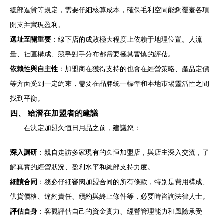
總部進貨等規定，需要仔細核算成本，確保毛利空間能夠覆蓋各項
開支并實現盈利。
選址至關重要
：線下店的成敗極大程度上依賴于地理位置。人流
量、社區構成、競爭對手分布都需要極其審慎的評估。
依賴性與自主性
：加盟商在獲得支持的也會在經營策略、產品定價
等方面受到一定約束，需要在品牌統一標準和本地市場靈活性之間
找到平衡。
四、 給潛在加盟者的建議
在決定加盟久恒日用品之前，建議您：
深入調研
：親自走訪多家現有的久恒加盟店，與店主深入交流，了
解真實的經營狀況、盈利水平和總部支持力度。
細讀合同
：務必仔細審閱加盟合同的所有條款，特別是費用構成、
供貨價格、違約責任、續約與終止條件等，必要時咨詢法律人士。
評估自身
：客觀評估自己的資金實力、經營管理能力和風險承受