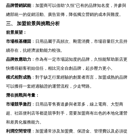
品牌營銷賦能
：加盟商可以借助“久恒”已有的品牌知名度，并參與
總部統一的促銷活動、廣告宣傳，降低獨立營銷的成本與難度。
三、 加盟前景與挑戰分析
前景展望：
市場根基穩固
：日用品屬于高頻次、剛需消費，市場容量巨大且持
續存在，抗經濟波動能力較強。
品牌效應助力
：作為有一定市場認知度的品牌，久恒能幫助新店更
快獲得顧客初始信任，相比完全自創品牌，起步壓力更小。
模式相對成熟
：對于缺乏行業經驗的創業者而言，加盟成熟的品牌
可以獲得一套經過驗證的運營流程，少走彎路。
潛在挑戰與考量：
市場競爭激烈
：日用品零售賽道參與者眾多，線上電商、大型商
超、社區便利店等都是競爭對手，需要加盟商有出色的本地化運營
和差異化服務能力。
利潤空間管理
：加盟通常涉及加盟費、保證金、管理費以及必須從