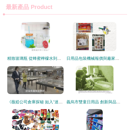
最新產品
Product
精致玻璃瓶 從蜂蜜檸檬水到時尚生活的多功能選擇
日用品包裝機械報價與廠家選擇指南
《薇婭公司倉庫探秘 如入“迷你商場”，萬千好物盡顯直播間幕后實力》
義烏市雙童日用品 創新與品質引領包裝消費品新時代